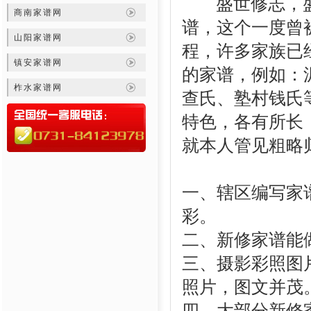
盛世修志，盛
商南家谱网
谱，这个一度曾
山阳家谱网
程，许多家族已
镇安家谱网
的家谱，例如：
柞水家谱网
查氏、塾村钱氏
特色，各有所长
就本人管见粗略
一、辖区编写家
彩。
二、新修家谱能
三、摄影彩照图
照片，图文并茂
四、大部分新修