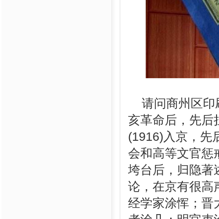
请问商州区印刷
亥革命后，先后
(1916)入京
会和高等文官惩
垮台后，归隐著
论，在京有很高
经学家涂恽；晋