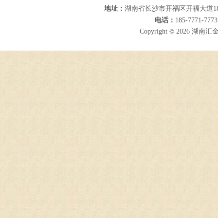
地址：
湖南省长沙市开福区开福大道18
电话：
185-7771-777
Copyright
©
2026 湖南汇金途