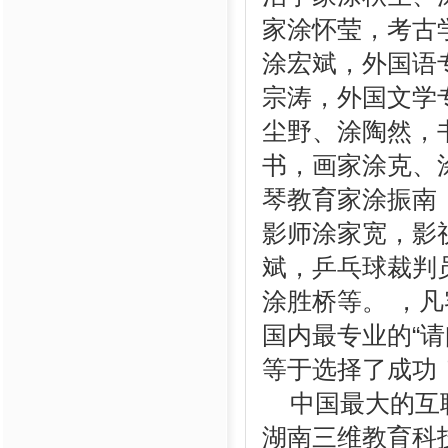
家涂怀莹，考古
涂宏斌，外国语
宗涛，外国文学
尘野、涂陶然，
书，画家涂克、
琴教育家涂振南
影师涂家宽，影
斌，乒乓球裁判
涂胜桥等。 ，凡客家
国内最专业的“
等于选择了成功
中国最大的互联
湖南三维教育科