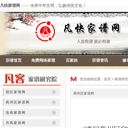
凡快家谱网
—— 传承中华文明，弘扬传统文化！
宗谱首页
免费网络家谱
百家姓
宗谱资讯
修
您当前的位置：
首页
>
家谱研
辖区家谱网
商州区家谱网
商州区家谱网
洛南家谱网
丹凤家谱网