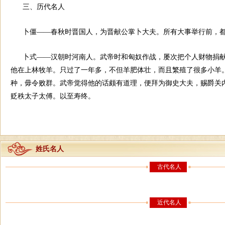
三、历代名人
卜僵——春秋时晋国人，为晋献公掌卜大夫。所有大事举行前，
卜式——汉朝时河南人。武帝时和匈奴作战，屡次把个人财物捐
他在上林牧羊。只过了一年多，不但羊肥体壮，而且繁殖了很多小羊
种，毋令败群。武帝觉得他的话颇有道理，便拜为御史大夫，赐爵关
贬秩太子太傅。以至寿终。
姓氏名人
古代名人
近代名人