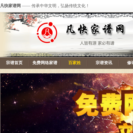
凡快家谱网
—— 传承中华文明，弘扬传统文化！
宗谱首页
免费网络家谱
百家姓
宗谱资讯
修