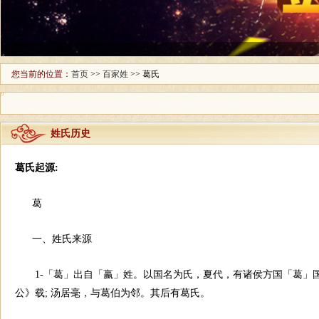
您当前的位置：
首页
>>
百家姓
>> 葛氏
姓氏历史
葛氏起源:
葛
一、姓氏来源
1-「葛」出自「嬴」姓。以国名为氏，夏代，有诸侯方国「葛」
公》载; 汤居毫，与葛伯为邻。其后有葛氏。