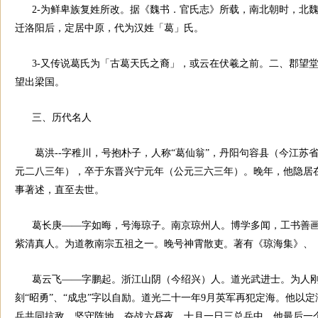
2-为鲜卑族复姓所改。据《魏书．官氏志》所载，南北朝时，北
迁洛阳后，定居中原，代为汉姓「葛」氏。
3
-又传说葛氏为「古葛天氏之裔」，或云在伏羲之前。二、郡望堂
望出梁国。
三、历代名人
葛洪--字稚川，号抱朴子，人称“葛仙翁”，丹阳句容县（今江苏
元二八三年），卒于东晋兴宁元年（公元三六三年）。晚年，他隐居
事著述，直至去世。
葛长庚——字如晦，号海琼子。南京琼州人。博学多闻，工书善
紫清真人。为道教南宗五祖之一。晚号神霄散吏。著有《琼海集》、
葛云飞——字鹏起。浙江山阴（今绍兴）人。道光武进士。为人
刻“昭勇”、“成忠”字以自励。道光二十一年9月英军再犯定海。他以
兵共同抗敌，坚守阵地，奋战六昼夜。十月一日三总兵中，他最后一