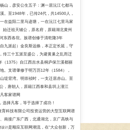
黄杨山，彦安公生五子：渊一居沅江七都马
1948年，已传24代，共14500人，
祠一在益阳二里马迹塘，一在沅江七里马家
 始迁祖天辅公，原名府，原籍湖北黄州
大河东西各垸。族谱创修于清乾隆3年
语：（自九派起）金良斯远焕，本正定长延，守
，传三十五派至盛公，为避黄巢之乱而迁
（1375）自江西吉水县桐庐保兰溪都丽
。支谱肇修于明万历12年（1584），
军山堤背湾。明崇祯时，一支迁居赤山。至
驹公，唐朝人，原籍江西泰和县圳上潼江
，凡客家谱网
计”公司，选择凡客，等于选择了成功！
教育科技有限公司投资运营的大型互联网谱
西、南接广东广西，北通湖北，京广高铁与
是顺应互联网潮流，在“大众创新，万
谱设计