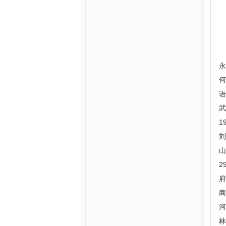
君
永
何
语
1
山
2
府
河
林