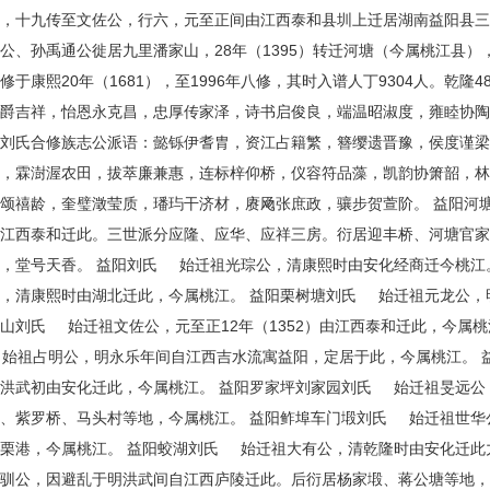
公，十九传至文佐公，行六，元至正间由江西泰和县圳上迁居湖南益阳县
公、孙禹通公徙居九里潘家山，28年（1395）转迁河塘（今属桃江县
修于康熙20年（1681），至1996年八修，其时入谱人丁9304人。乾隆
爵吉祥，怡恩永克昌，忠厚传家泽，诗书启俊良，端温昭淑度，雍睦协陶唐
阳刘氏合修族志公派语：懿铄伊耆胄，资江占籍繁，簪缨遗晋豫，侯度谨
院，霖澍渥农田，拔萃廉兼惠，连标梓仰桥，仪容符品藻，凯韵协箫韶，
颂禧龄，奎璧澂莹质，璠玙干济材，赓飏张庶政，骧步贺萱阶。 益阳河
自江西泰和迁此。三世派分应隆、应华、应祥三房。衍居迎丰桥、河塘官
，堂号天香。 益阳刘氏 始迁祖光琮公，清康熙时由安化经商迁今桃江
，清康熙时由湖北迁此，今属桃江。 益阳栗树塘刘氏 始迁祖元龙公，
山刘氏 始迁祖文佐公，元至正12年（1352）由江西泰和迁此，今属
始祖占明公，明永乐年间自江西吉水流寓益阳，定居于此，今属桃江。 
洪武初由安化迁此，今属桃江。 益阳罗家坪刘家园刘氏 始迁祖旻远公
、紫罗桥、马头村等地，今属桃江。 益阳鲊埠车门塅刘氏 始迁祖世华
栗港，今属桃江。 益阳蛟湖刘氏 始迁祖大有公，清乾隆时由安化迁此
驯公，因避乱于明洪武间自江西庐陵迁此。后衍居杨家塅、蒋公塘等地，