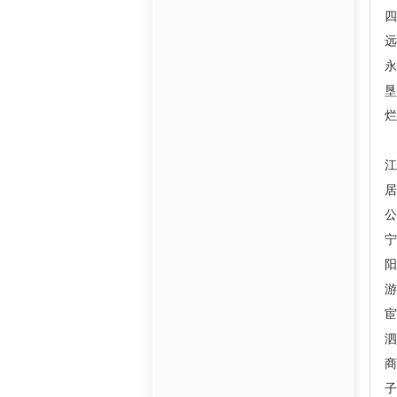
远
永
垦
烂
江
居
公
宁
阳
游
宦
泗
商
子