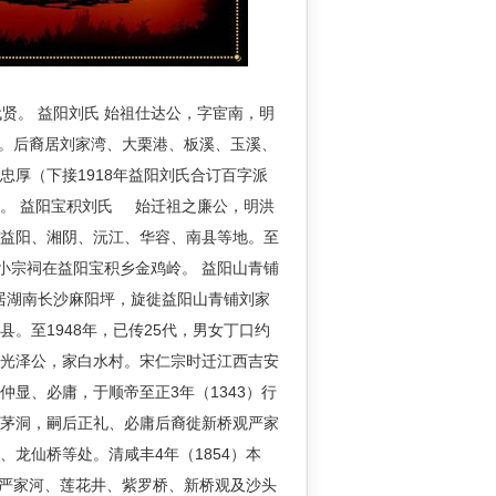
。 益阳刘氏 始祖仕达公，字宦南，明
公。后裔居刘家湾、大栗港、板溪、玉溪、
厚（下接1918年益阳刘氏合订百字派
。 益阳宝积刘氏 始迁祖之廉公，明洪
在益阳、湘阴、沅江、华容、南县等地。至
，小宗祠在益阳宝积乡金鸡岭。 益阳山青铺
居湖南长沙麻阳坪，旋徙益阳山青铺刘家
。至1948年，已传25代，男女丁口约
祖光泽公，家白水村。宋仁宗时迁江西吉安
显、必庸，于顺帝至正3年（1343）行
包茅洞，嗣后正礼、必庸后裔徙新桥观严家
龙仙桥等处。清咸丰4年（1854）本
3）严家河、莲花井、紫罗桥、新桥观及沙头