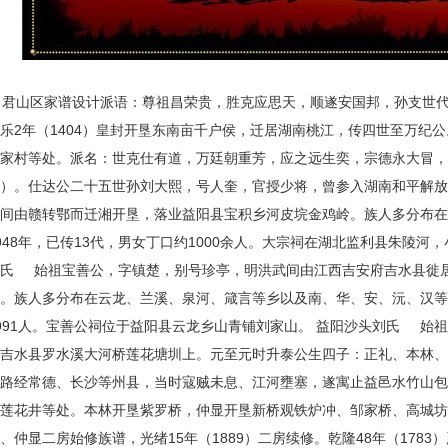
山区家谱设计派语：尊祖昌荣贵，胜克应思天，顺遂安国邦，孙支世代贤
乐2年（1404）皇封开垦东南亩千户侯，迁居湖南桃江，传四世至万纪
家村等处。派名：世克仕有道，万廷朝重芳，应之远生奕，宗德永大冒，忠
）。仕达公二十五世孙刘大熙，号人奎，官授少将，曾参入湖南和平解放
武间由赣转鄂而迁湘开垦，落业益阳县宝积乡河皮垸金鸡岭。族人多分布
948年，已传13代，男女丁口约1000余人。大宗祠在湖北监利县朱陵河
刘氏 始祖宝善公，字镇楚，别号珍亭，明洪武间由江西吉安府吉水县徙
。族人多分布在云龙、兰溪、泉河、箴言等乡以及南、华、安、沅、汉等县
991人。宝善公祠位于益阳县云龙乡山青铺刘家山。 益阳沙头刘氏 始
吉水县罗水溪大河桥莲花塘圳上。元至元时升泰公生四子：正礼、本林、仲
商路经常德、长沙等州县，当时寇贼未息、江河壅塞，遂寓止益邑水竹山
莲花井等处。本林开垦紫罗桥，仲显开垦新桥观铁炉冲、邹家桥、高城坊、
、仲显二房始修族谱，光绪15年（1889）二房续修。乾隆48年（178