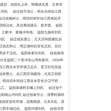
隆源启，伯恒礼义祥，明继述先贤，文章华
子刘氏 始迁祖可清公，明永乐间自江西
 始迁祖魁科公，明洪武初年自江西来此开
邵阳迁此。其后裔居跳石、新市渡。 益阳
土桥冲、黄梅冲等地。 益阳九脉村刘氏
刘氏 始迁祖应显公，元天历间因避乱自
迁祖忠和公，明正德间自安化迁此。后衍
西余干迁此。 益阳朱家坊刘氏 始祖插清
支益阳二十里冲东山湾朱家坊。1934年
自江西吉水官常德卫总兵，罢卫归屯至益
祖崇赞公，自江西官洞庭协，元至正间宦
，明洪武年间自江西吉水官长沙卫守府，
然乙。 益阳泉塘村石嘴上刘氏 始迁祖千
益阳桃山冲刘氏 始迁祖家升公，清季时因经
自南昌宦游至常德，流寓桃源。元末兵乱，其
江西丰城迁此。 益阳河塘刘氏 始祖光世