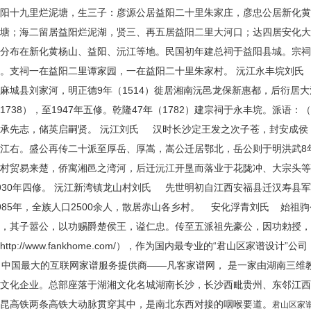
益阳十九里烂泥塘，生三子：彦源公居益阳二十里朱家庄，彦忠公居新化
塘；海二留居益阳烂泥湖，贤三、再五居益阳二里大河口；达四居安化大溪。至
多分布在新化黄杨山、益阳、沅江等地。民国初年建总祠于益阳县城。宗
。支祠一在益阳二里谭家园，一在益阳二十里朱家村。 沅江永丰垸刘氏
麻城县刘家河，明正德9年（1514）徙居湘南沅邑龙保新惠都，后衍居
1738），至1947年五修。乾隆47年（1782）建宗祠于永丰垸。派
承先志，储英启嗣贤。 沅江刘氏 汉时长沙定王发之次子苍，封安成侯
江右。盛公再传二十派至厚岳、厚嵩，嵩公迁居鄂北，岳公则于明洪武8年
村贸易来楚，侨寓湘邑之湾河，后迁沅江开垦而落业于花陇冲、大宗头等地
930年四修。 沅江新湾镇龙山村刘氏 先世明初自江西安福县迁汉寿县
985年，全族人口2500余人，散居赤山各乡村。 安化浮青刘氏 始祖
湾，其子嚣公，以功赐爵楚侯王，谥仁忠。传至五派祖先豪公，因功勅授
http://www.fankhome.com/），作为国内最专业的“君山区家谱设
中国最大的互联网家谱服务提供商——凡客家谱网， 是一家由湖南三维
牒文化企业。总部座落于湖湘文化名城湖南长沙，长沙西毗贵州、东邻江
沪昆高铁两条高铁大动脉贯穿其中，是南北东西对接的咽喉要道。
君山区家