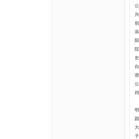
兴
创
添
史
谱
公
鸡
明
园
大
子