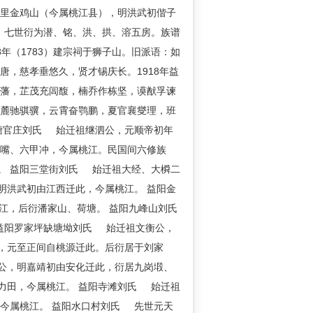
三里金鸡山（今属桃江县），明洪武初偕子
），七世衍为潜、铭、洪、拱、溶五房。族谱
48年（1783）建宗祠于狮子山。旧派语：如
，慈孝垂悠久，贤才锡庆长。1918年益
梁藩，芷茂充闾馥，楠乔作栋坚，谟猷孚谏
林麓驰骐骥，云霄奋鹗鹏，夏官襄燮理，班
塘官庄刘氏 始迁祖继泗公，元顺帝初年
家嘴、六甲冲，今属桃江。民国间六修族
。 益阳三堂街刘氏 始迁祖大经、大橓二
明洪武初由江西迁此，今属桃江。 益阳金
桃江，后衍潘家山、荷塘。 益阳九峰山刘氏
益阳罗家坪缺塘坳刘氏 始迁祖文衡公，
，元至正间自桃源迁此。后衍居于刘家
公，明嘉靖初由安化迁此，衍居九岗塅、
力田，今属桃江。 益阳寺滩刘氏 始迁祖
今属桃江。 益阳水口村刘氏 先世元天