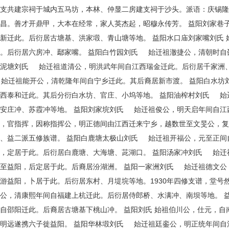
四支共建宗祠于城内五马坊，本林、仲显二房建支祠于沙头。派语：庆锡
昌。善才开鼎甲，大本在经常，家人英杰起，昭穆永传芳。 益阳刘家巷
新迁此。后衍居古塘基、洪家塅、青山塘等地。 益阳水口庙刘家嘴刘氏
。后衍居六房冲、鄢家嘴。 益阳白竹园刘氏 始迁祖澈捷公，清朝时自
泥塘刘氏 始迁祖道清公，明洪武年间自江西瑞金迁此。后衍居千家洲、
始迁祖能开公，清乾隆年间自宁乡迁此。其后裔居新市渡。 益阳白水坊
西泰和迁此。其后分衍白水坊、官庄、小坞等地。 益阳油榨村刘氏 始
安庄冲、苏霞冲等地。 益阳刘家垸刘氏 始迁祖俊公，明天启年间自江
，官指挥，因称指挥公，明正德间由江西迁来宁乡，越数世至文旻公，复分
、益二派五修族谱。 益阳白鹿塘太极山刘氏 始迁祖开福公，元至正间
，定居于此。后衍居白鹿塘、大海塘、茈湖口。 益阳汤家冲刘氏 始迁
至益阳，后定居于此。后裔居汾湖洲。 益阳一家洲刘氏 始迁祖德文公
游益阳，卜居于此。后衍居东村、月堤垸等地。1930年四修支谱，堂号
公，清康熙年间自福建上杭迁此。后衍居侍郎桥、水满冲、南坝等地。 
自邵阳迁此。后裔居古塘基下桃山冲。 益阳刘氏 始祖伯川公，仕元，
明远遂携六子徙益阳。 益阳华林塅刘氏 始迁祖廷銮公，明正统年间自