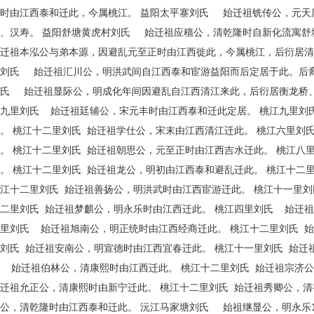
时由江西泰和迁此，今属桃江。 益阳太平寨刘氏 始迁祖铣传公，元天
江、汉寿。 益阳舒塘黄虎村刘氏 始迁祖应穑公，清乾隆时自新化流寓
迁祖本泓公与弟本源，因避乱元至正时由江西徙此，今属桃江，后衍居清
刘氏 始迁祖汇川公，明洪武间自江西泰和宦游益阳而后定居于此。后裔
刘氏 始迁祖显际公，明成化年间因避乱自江西清江来此，后衍居衡龙
九里刘氏 始迁祖廷辅公，宋元丰时由江西泰和迁此定居。 桃江九里刘
。 桃江十二里刘氏 始迁祖学仕公，宋末由江西清江迁此。 桃江六里刘
。 桃江十二里刘氏 始迁祖朝思公，元至正时由江西吉水迁此。 桃江八
。 桃江十二里刘氏 始迁祖龙公，明初由江西泰和避乱迁此。 桃江十二
江十二里刘氏 始迁祖善扬公，明洪武时由江西宦游迁此。 桃江十一里刘
二里刘氏 始迁祖梦麒公，明永乐时由江西迁此。 桃江四里刘氏 始迁祖
里刘氏 始迁祖旭南公，明正统时由江西经商迁此。 桃江十二里刘氏 始
刘氏 始迁祖安南公，明宣德时由江西宜春迁此。 桃江十一里刘氏 始迁
 始迁祖伯林公，清康熙时由江西迁此。 桃江十二里刘氏 始迁祖宗济
迁祖允正公，清康熙时由新宁迁此。 桃江十二里刘氏 始迁祖秀卿公，清
公，清乾隆时由江西泰和迁此。 沅江马家塘刘氏 始祖继显公，明永乐1