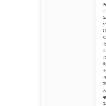
历
始
坪
江
此
此
此
桃
十
四
里
氏
始
孝