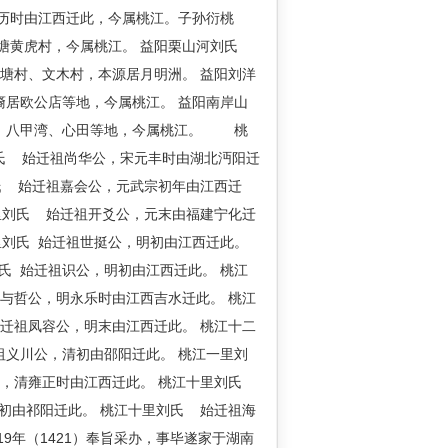
历时由江西迁此，今属桃江。子孙衍桃
舒塘黄虎村，今属桃江。 益阳栗山河刘氏
塘村、文木村，本源居月明洲。 益阳刘洋
居欧公店等地，今属桃江。 益阳南岸山
桥、八甲湾、心田等地，今属桃江。 桃
氏 始迁祖尚华公，宋元丰时由湖北沔阳迁
氏 始迁祖嘉会公，元武宗初年由江西迁
里刘氏 始迁祖开爻公，元末由福建宁化迁
里刘氏 始迁祖世挺公，明初由江西迁此。
氏 始迁祖识公，明初由江西迁此。 桃江
与哲公，明永乐时由江西吉水迁此。 桃江
迁祖凤容公，明末由江西迁此。 桃江十二
祖义川公，清初由邵阳迁此。 桃江一里刘
公，清雍正时由江西迁此。 桃江十里刘氏
初由祁阳迁此。 桃江十里刘氏 始迁祖海
9年（1421）奉旨采办，事毕遂家于湖南