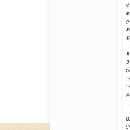
家
塘
府
（
典
居
水
1
1
（