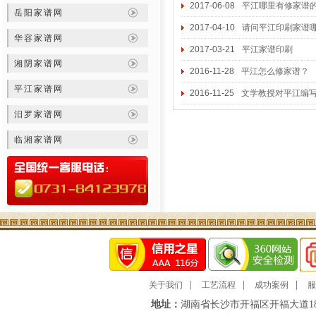
2017-06-08
平江哪里有修家谱
岳阳家谱网
2017-04-10
请问平江印刷家谱
华容家谱网
2017-03-21
平江家谱印刷
湘阴家谱网
2016-11-28
平江怎么修家谱？
平江家谱网
2016-11-25
文学教授对平江编
汨罗家谱网
临湘家谱网
|
|
|
关于我们
工艺流程
成功案例
服
地址：
湖南省长沙市开福区开福大道18