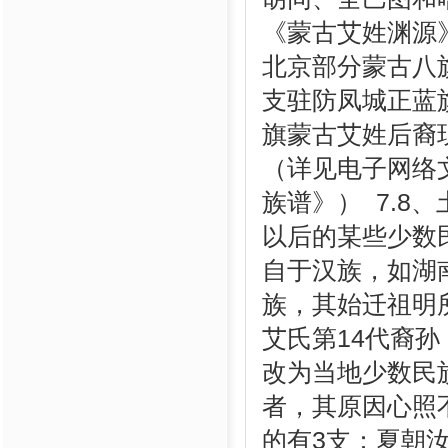
《蒙古艾姓渊源》
北京部分蒙古八
支驻防凤城正蓝
旗蒙古艾姓后裔
（详见电子网络
族谱》） 7.8
以后的某些少数
自于汉族，如湖
族，其始迁祖明
艾氏第14代裔
改为当地少数民
者，其原因心照
的有3支：夏朝