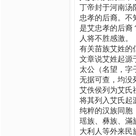
丁帝封于河南汤
忠孝的后裔。不
是艾忠孝的后裔
人将不胜感激。
有关苗族艾姓的
文章说艾姓起源
太公（名望，字
无据可查，均没
艾佚侯列为艾氏
将其列入艾氏起
纯粹的汉族同胞
瑶族、彝族、滿
大利人等外来民