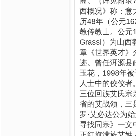
裔。（详见附录7
西概况》称：意大利
历48年（公元1
教传教士。公元18
Grassi）为
章《世界英才》
迹。曾任洱源县
玉花，1998
人士中的佼佼者
三位回族艾氏宗
省的艾战领，三
罗·艾必达公为
寻找同宗》一文
正红旗满族艾姓