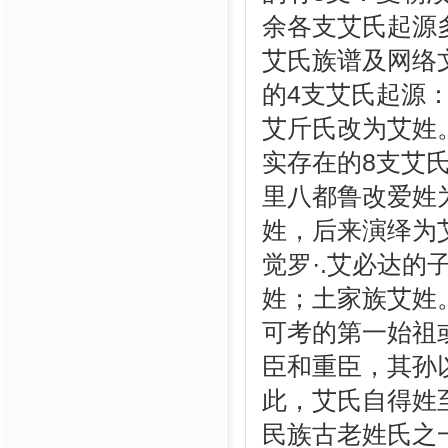
余各支艾氏起源
艾氏族谱及网络
的4支艾氏起源
艾斤氏改为艾姓
实存在的8支艾
里八都鲁改爱姓
姓，后来演绎为
觉罗·.艾必达
姓；土家族艾姓
可考的第一始祖
臣和重臣，其孙
此，艾氏自得姓
民族古老姓氏之