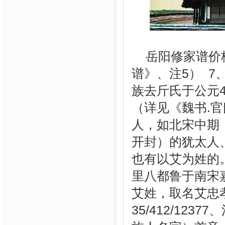
岳阳修家谱价格
谱》、注5） 7
族去斤氏于公元4
（详见《魏书.官氏
人，如北宋中期
开封）的犹太人
也有以艾为姓的。
里八都鲁于南宋嘉
艾姓，取名艾忠
35/412/12