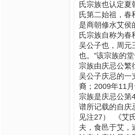
氏宗族也认定夏
氏第二始祖，春
是商朝修水艾侯
氏宗族自称为春
吴公子也，周元
也。”该宗族的
宗族由庆忌公繁衍
吴公子庆忌的一
裔；2009年1
宗族是庆忌公第
谱所记载的自庆
见注27） 《
夫，食邑于艾，